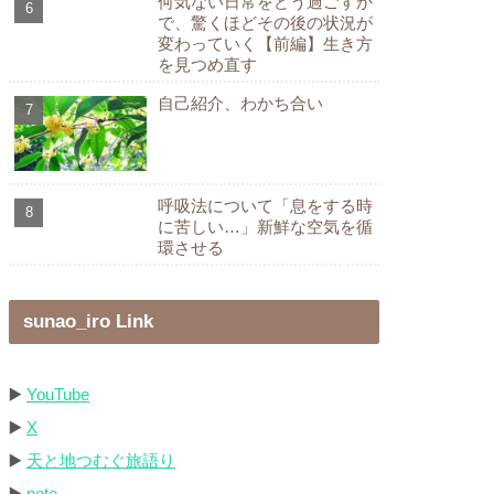
何気ない日常をどう過ごすか
で、驚くほどその後の状況が
変わっていく【前編】生き方
を見つめ直す
自己紹介、わかち合い
呼吸法について「息をする時
に苦しい…」新鮮な空気を循
環させる
sunao_iro Link
▶️
YouTube
▶️
X
▶️
天と地つむぐ旅語り
▶️
note