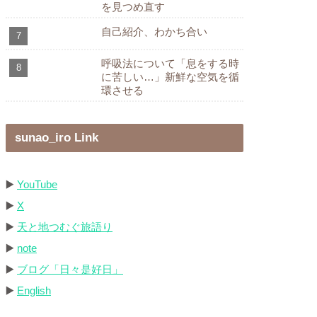
を見つめ直す
自己紹介、わかち合い
呼吸法について「息をする時
に苦しい…」新鮮な空気を循
環させる
sunao_iro Link
▶️
YouTube
▶️
X
▶️
天と地つむぐ旅語り
▶️
note
▶️
ブログ「日々是好日」
▶️
English