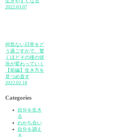
生きやすくなる
2022.03.07
何気ない日常をど
う過ごすかで、驚
くほどその後の状
況が変わっていく
【前編】生き方を
見つめ直す
2022.02.18
Categories
自分を生き
る
わかち合い
自分を調え
る