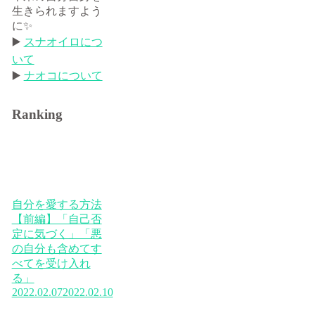
生きられますよう
に✨
▶️
スナオイロにつ
いて
▶️
ナオコについて
Ranking
自分を愛する方法
【前編】「自己否
定に気づく」「悪
の自分も含めてす
べてを受け入れ
る」
2022.02.07
2022.02.10